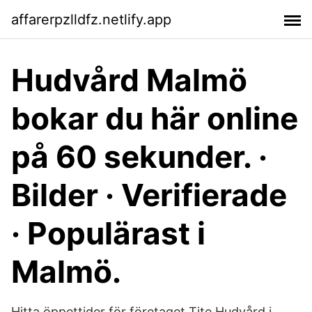
affarerpzlldfz.netlify.app
Hudvård Malmö
bokar du här online
på 60 sekunder. ·
Bilder · Verifierade
· Populärast i
Malmö.
Hitta öppettider för företaget Tite Hudvård i