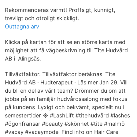
Rekommenderas varmt! Proffsigt, kunnigt,
trevligt och otroligt skickligt.
Outtagna arv
Klicka på kartan för att se en större karta med
möjlighet att få vägbeskrivning till Tite Hudvård
AB i Alingsås.
Tillväxtfaktor. Tillväxtfaktor beräknas Tite
Hudvård AB · Hudterapeut · Läs mer Jan 29. Vill
du bli en del av vårt team? Drömmer du om att
jobba på en familjär hudvårdssalong med fokus
på kundens Lyxigt och bekvämt, speciellt nu i
semestertider ☀️ #LashLift #titehudvård #lashes
#ögonfransar #beauty #skönhet #tite #malmö
#vacay #vacaymode Find info on Hair Care