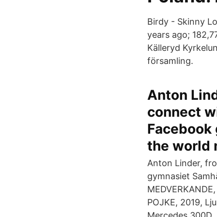
Birdy - Skinny Lo
years ago; 182,7
Källeryd Kyrkelu
församling.
Anton Lind
connect w
Facebook 
the world
Anton Linder, fr
gymnasiet Samhä
MEDVERKANDE, Ku
POJKE, 2019, Lju
Mercedes 300D.