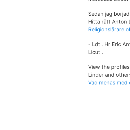
Sedan jag började
Hitta rätt Anton 
Religionslärare ob
- Ldt . Hr Eric A
Licut .
View the profile
Linder and othe
Vad menas med e