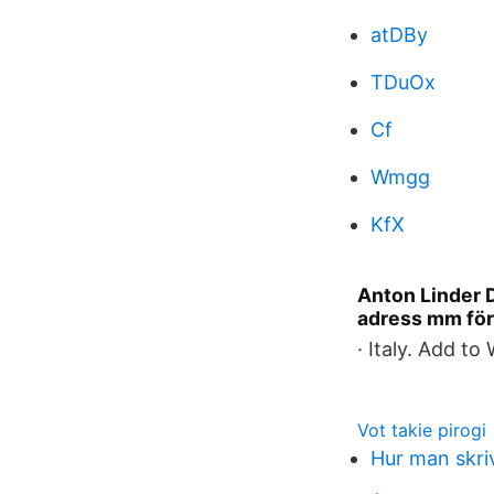
atDBy
TDuOx
Cf
Wmgg
KfX
Anton Linder D
adress mm för
· Italy. Add to 
Vot takie pirogi
Hur man skriv