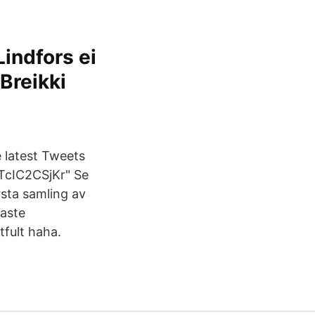
indfors ei
 Breikki
e latest Tweets
/TcIC2CSjKr" Se
rsta samling av
naste
fult haha.