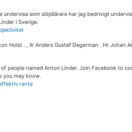
 undervisa som slöjdlärare har jag bedrivigt undervi
Linder i Sverige.
jektivitet
nton Holst . , llr Anders Gustaf Degerman . Hr Johan Al
s of people named Anton Linder. Join Facebook to c
rs you may know.
ffektiv ranta