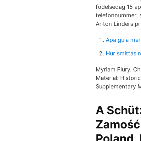
födelsedag 15 ap
telefonnummer, a
Anton Linders pro
Apa gula mer
Hur smittas 
Myriam Flury. Ch
Material: Histori
Supplementary Ma
A Schüt
Zamość 
Poland.