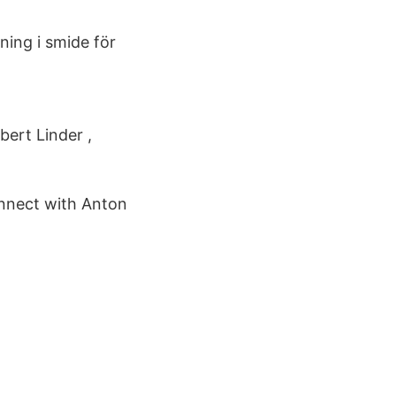
sning i smide för
bert Linder ,
onnect with Anton