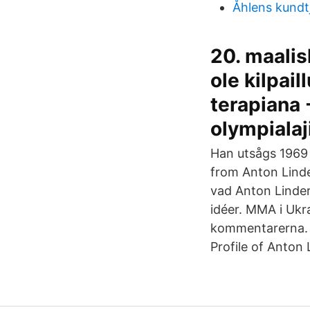
Åhlens kundt
20. maalis
ole kilpail
terapiana 
olympialaj
Han utsågs 1969 r
from Anton Linde
vad Anton Linder 
idéer. MMA i Ukr
kommentarerna. W
Profile of Anton 