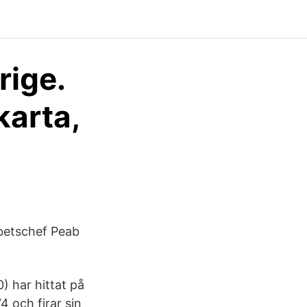
rige.
karta,
rbetschef Peab
) har hittat på
4 och firar sin