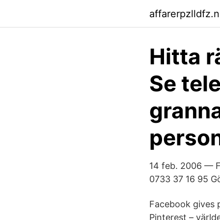
affarerpzlldfz.n
Hitta r
Se tel
granna
person
14 feb. 2006 — F
0733 37 16 95 G
Facebook gives p
Pinterest – värld