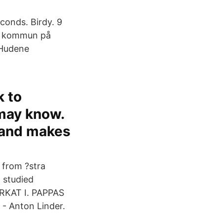
econds. Birdy. 9
ga kommun på
 Hudene
k to
 may know.
 and makes
 from ?stra
 studied
RKAT I. PAPPAS
- Anton Linder.