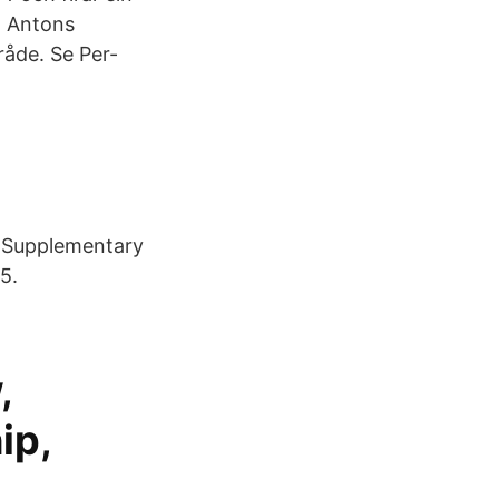
a Antons
åde. Se Per-
. Supplementary
5.
,
ip,