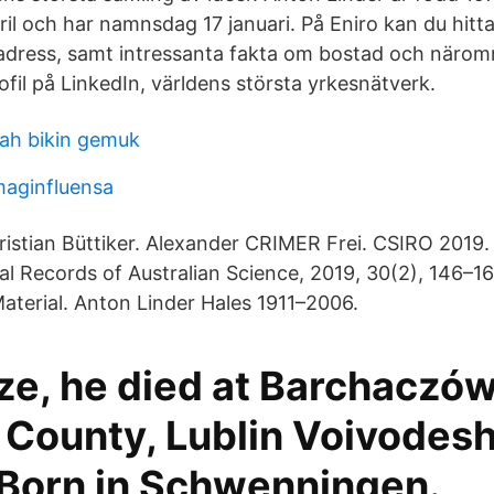
ril och har namnsdag 17 januari. På Eniro kan du hitt
dress, samt intressanta fakta om bostad och näromr
fil på LinkedIn, världens största yrkesnätverk.
ah bikin gemuk
maginfluensa
ristian Büttiker. Alexander CRIMER Frei. CSIRO 2019
cal Records of Australian Science, 2019, 30(2), 146–16
terial. Anton Linder Hales 1911–2006.
ze, he died at Barchaczów
County, Lublin Voivodesh
 Born in Schwenningen.