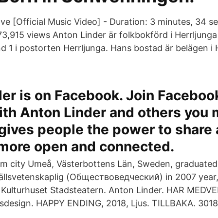
ve [Official Music Video] - Duration: 3 minutes, 34 s
73,915 views Anton Linder är folkbokförd i Herrljun
nd 1 i postorten Herrljunga. Hans bostad är belägen i
er is on Facebook. Join Faceboo
ith Anton Linder and others you
gives people the power to share
 more open and connected.
om city Umeå, Västerbottens Län, Sweden, graduated
llsvetenskaplig (Обществоведческий) in 2007 year,
lturhuset Stadsteatern. Anton Linder. HAR MEDVE
sdesign. HAPPY ENDING, 2018, Ljus. TILLBAKA. 3018 