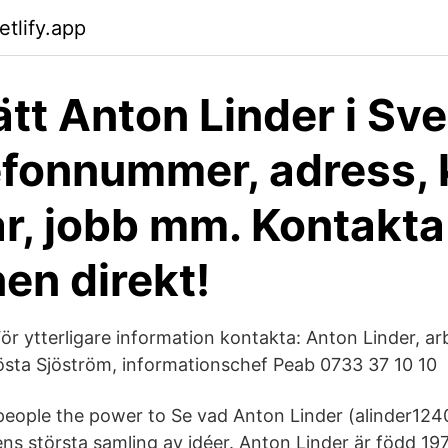
etlify.app
ätt Anton Linder i Sve
efonnummer, adress, 
r, jobb mm. Kontakta
en direkt!
ör ytterligare information kontakta: Anton Linder, a
östa Sjöström, informationschef Peab 0733 37 10 10
eople the power to Se vad Anton Linder (alinder1240
ens största samling av idéer. Anton Linder är född 197