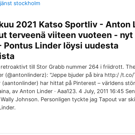
jänst stockholm
kuu 2021 Katso Sportliv - Anton L
lut terveenä viiteen vuoteen - nyt
- Pontus Linder löysi uudesta
ista
etroaktivt till Stor Grabb nummer 264 i friidrott. Th
r (@antonlinderz): "Jeppe bjuder på bira http:/ /t.co
(aantonlinder) har hittat på Pinterest – världens stö
aina, av Anton Linder · Aaa123. 4 July, 2011 16:45 Se
ally Johnson. Personligen tyckte jag Tapout var skit
Linder.